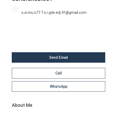
o.xi.mu.s77.7.s.r.gde.edj.41@gmail.com
Send Email
Call
WhatsApp
About Me