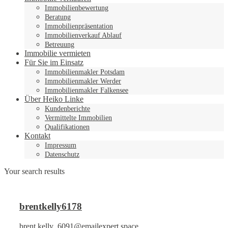
Immobilienbewertung
Beratung
Immobilienpräsentation
Immobilienverkauf Ablauf
Betreuung
Immobilie vermieten
Für Sie im Einsatz
Immobilienmakler Potsdam
Immobilienmakler Werder
Immobilienmakler Falkensee
Über Heiko Linke
Kundenberichte
Vermittelte Immobilien
Qualifikationen
Kontakt
Impressum
Datenschutz
Your search results
brentkelly6178
brent.kelly_6091@emailexpert.space