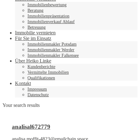
Immobilienbewertung
Beratung
Immobilienpräsentation
Immobilienverkauf Ablauf
Betreuung
Immobilie vermieten
Für Sie im Einsatz
Immobilienmakler Potsdam
Immobilienmakler Werder
Immobilienmakler Falkensee
Über Heiko Linke
Kundenberichte
Vermittelte Immobilien
Qualifikationen
Kontakt
Impressum
Datenschutz
Your search results
analisal672779
analisa.moffit-4823@emailchain.space