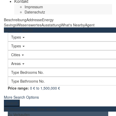
Kontakt
Impressum
Datenschutz
Beschreibung
Addresse
Energy
Savings
Wissenswertes
Ausstattung
What's Nearby
Agent
Advanced Search
Types
Types
Cities
Areas
Price range:
0 € to 1,500,000 €
More Search Options
We found
0
results.
View results
Zu Verkaufen