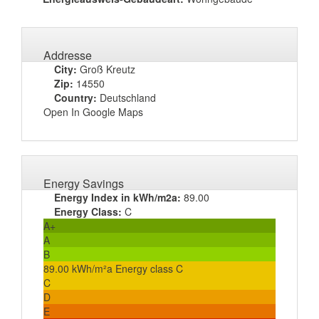
Addresse
City:
Groß Kreutz
Zip:
14550
Country:
Deutschland
Open In Google Maps
Energy Savings
Energy Index in kWh/m2a:
89.00
Energy Class:
C
A+
A
B
89.00 kWh/m²a Energy class C
C
D
E