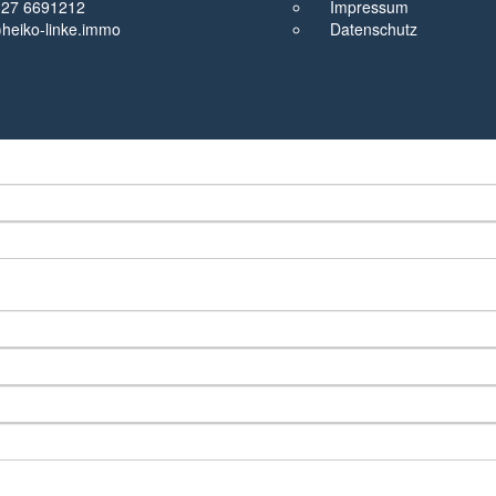
327 6691212
Impressum
t)heiko-linke.immo
Datenschutz