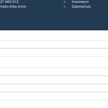
327 6691212
Impressum
t)heiko-linke.immo
Datenschutz