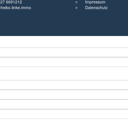
327 6691212
Impressum
t)heiko-linke.immo
Datenschutz