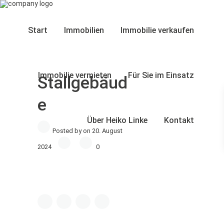
Start
Immobilien
Immobilie verkaufen
Immobilie vermieten
Für Sie im Einsatz
Stallgebäud
e
Über Heiko Linke
Kontakt
Posted by on 20. August
2024
0