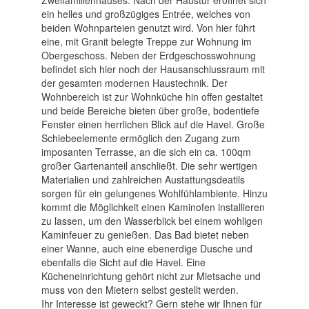
Zweifamilienhauses. Nach der Haustür eröffnet sich
ein helles und großzügiges Entrée, welches von
beiden Wohnparteien genutzt wird. Von hier führt
eine, mit Granit belegte Treppe zur Wohnung im
Obergeschoss. Neben der Erdgeschosswohnung
befindet sich hier noch der Hausanschlussraum mit
der gesamten modernen Haustechnik. Der
Wohnbereich ist zur Wohnküche hin offen gestaltet
und beide Bereiche bieten über große, bodentiefe
Fenster einen herrlichen Blick auf die Havel. Große
Schiebeelemente ermöglich den Zugang zum
imposanten Terrasse, an die sich ein ca. 100qm
großer Gartenanteil anschließt. Die sehr wertigen
Materialien und zahlreichen Austattungsdeatils
sorgen für ein gelungenes Wohlfühlambiente. Hinzu
kommt die Möglichkeit einen Kaminofen installieren
zu lassen, um den Wasserblick bei einem wohligen
Kaminfeuer zu genießen. Das Bad bietet neben
einer Wanne, auch eine ebenerdige Dusche und
ebenfalls die Sicht auf die Havel. Eine
Kücheneinrichtung gehört nicht zur Mietsache und
muss von den Mietern selbst gestellt werden.
Ihr Interesse ist geweckt? Gern stehe wir Ihnen für