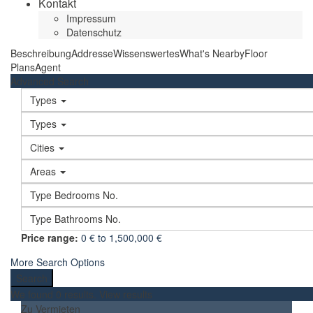
Kontakt
Impressum
Datenschutz
Beschreibung
Addresse
Wissenswertes
What's Nearby
Floor
Plans
Agent
Advanced Search
Types
Types
Cities
Areas
Price range:
0 € to 1,500,000 €
More Search Options
We found
0
results.
View results
Zu Vermieten