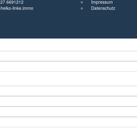
327 6691212
Impressum
t)heiko-linke.immo
Datenschutz