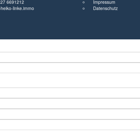
327 6691212
Impressum
t)heiko-linke.immo
Datenschutz