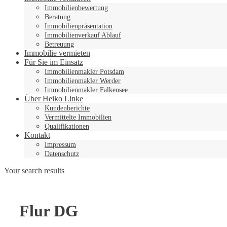
Immobilienbewertung
Beratung
Immobilienpräsentation
Immobilienverkauf Ablauf
Betreuung
Immobilie vermieten
Für Sie im Einsatz
Immobilienmakler Potsdam
Immobilienmakler Werder
Immobilienmakler Falkensee
Über Heiko Linke
Kundenberichte
Vermittelte Immobilien
Qualifikationen
Kontakt
Impressum
Datenschutz
Your search results
Flur DG