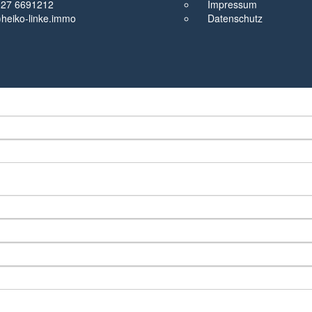
327 6691212
Impressum
t)heiko-linke.immo
Datenschutz