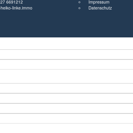
327 6691212
Impressum
t)heiko-linke.immo
Datenschutz