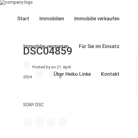
Start
Immobilien
Immobilie verkaufen
Immobilie vermieten
Für Sie im Einsatz
DSC04859
Posted by on 21. April
Über Heiko Linke
Kontakt
2024
0
SONY DSC