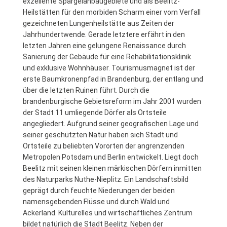
exzellente Spargelanbaugebiete und als Beelitz-
Heilstätten für den morbiden Scharm einer vom Verfall
gezeichneten Lungenheilstätte aus Zeiten der
Jahrhundertwende. Gerade letztere erfährt in den
letzten Jahren eine gelungene Renaissance durch
Sanierung der Gebäude für eine Rehabilitationsklinik
und exklusive Wohnhäuser. Tourismusmagnet ist der
erste Baumkronenpfad in Brandenburg, der entlang und
über die letzten Ruinen führt. Durch die
brandenburgische Gebietsreform im Jahr 2001 wurden
der Stadt 11 umliegende Dörfer als Ortsteile
angegliedert. Aufgrund seiner geografischen Lage und
seiner geschützten Natur haben sich Stadt und
Ortsteile zu beliebten Vororten der angrenzenden
Metropolen Potsdam und Berlin entwickelt. Liegt doch
Beelitz mit seinen kleinen märkischen Dörfern inmitten
des Naturparks Nuthe-Nieplitz. Ein Landschaftsbild
geprägt durch feuchte Niederungen der beiden
namensgebenden Flüsse und durch Wald und
Ackerland. Kulturelles und wirtschaftliches Zentrum
bildet natürlich die Stadt Beelitz. Neben der