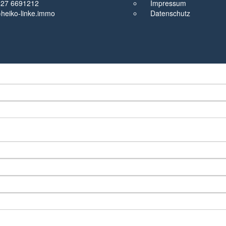
327 6691212
Impressum
t)heiko-linke.immo
Datenschutz