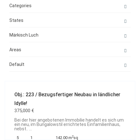
Categories
States
Märkisch Luch
Areas
Default
Obj.: 223 / Bezugsfertiger Neubau in ländlicher
Idylle!
375,000 €
Bei der hier angebotenen Immobilie handelt es sich um
ein neu, im Bungalowstil errichtetes Einfamilienhaus,
nebst..
...
2
5
1
142.00 m
sq